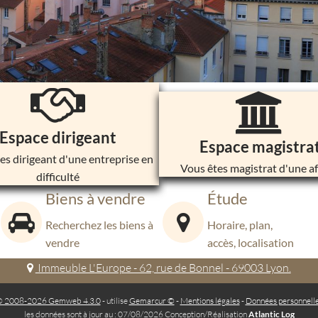
Espace dirigeant
Espace magistra
es dirigeant d'une entreprise en
Vous êtes magistrat d'une af
difficulté
Biens à vendre
Étude
Recherchez les biens à
Horaire, plan,
vendre
accès, localisation
Immeuble L'Europe - 62, rue de Bonnel - 69003 Lyon.
 2008-2026 Gemweb 4.3.0
- utilise
Gemarcur ©
-
Mentions légales
-
Données personnell
les données sont à jour au : 07/08/2026 Conception/Réalisation
Atlantic Log