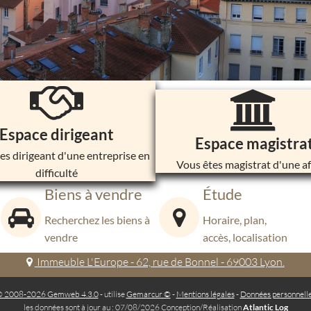
Espace dirigeant
Espace magistra
es dirigeant d'une entreprise en
Vous êtes magistrat d'une af
difficulté
Biens à vendre
Étude
Recherchez les biens à
Horaire, plan,
vendre
accès, localisation
Immeuble L'Europe - 62, rue de Bonnel - 69003 Lyon.
 2008-2026 Gemweb 4.3.0
- utilise
Gemarcur ©
-
Mentions légales
-
Données personnell
les données sont à jour au : 07/08/2026 Conception/Réalisation
Atlantic Log