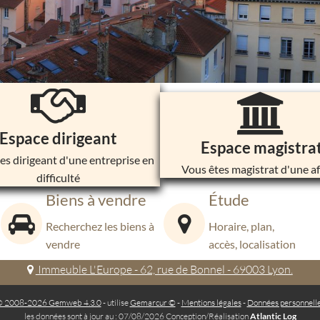
Espace dirigeant
Espace magistra
es dirigeant d'une entreprise en
Vous êtes magistrat d'une af
difficulté
Biens à vendre
Étude
Recherchez les biens à
Horaire, plan,
vendre
accès, localisation
Immeuble L'Europe - 62, rue de Bonnel - 69003 Lyon.
 2008-2026 Gemweb 4.3.0
- utilise
Gemarcur ©
-
Mentions légales
-
Données personnell
les données sont à jour au : 07/08/2026 Conception/Réalisation
Atlantic Log