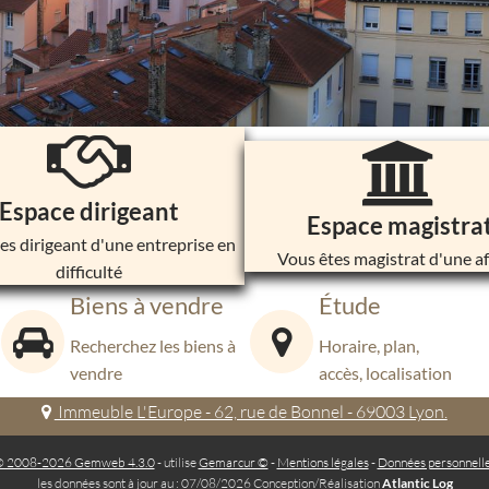
Espace dirigeant
Espace magistra
es dirigeant d'une entreprise en
Vous êtes magistrat d'une af
difficulté
Biens à vendre
Étude
Recherchez les biens à
Horaire, plan,
vendre
accès, localisation
Immeuble L'Europe - 62, rue de Bonnel - 69003 Lyon.
 2008-2026 Gemweb 4.3.0
- utilise
Gemarcur ©
-
Mentions légales
-
Données personnell
les données sont à jour au : 07/08/2026 Conception/Réalisation
Atlantic Log