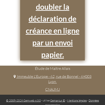
doubler la
déclaration de
créance en ligne
par un envoi
papier.
Étude de Maître Allais
Immeuble L'Europe - 62, rue de Bonnel - 69003
Lyon.
CNAJMJ
© 2008-2026 Gemweb 4.3.0
- utilise
Gemarcur ©
-
Mentions légales
-
Données
personnelles