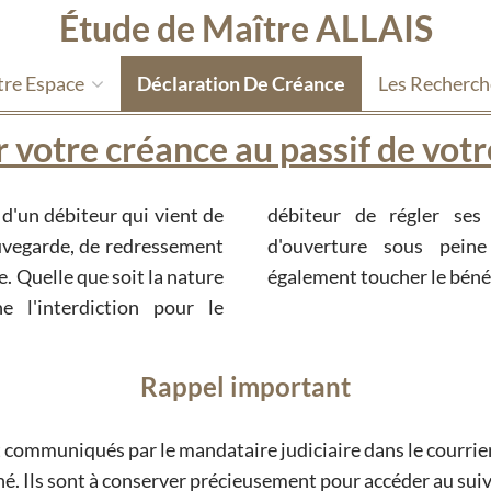
Étude de Maître ALLAIS
tre Espace
Déclaration De Créance
Les Recherc
 votre créance au passif de votr
d'un débiteur qui vient de
antérieures au jugement
auvegarde, de redressement
ctions pénales pouvant
re. Quelle que soit la nature
Rappel important
t communiqués par le mandataire judiciaire dans le courrier 
. Ils sont à conserver précieusement pour accéder au suivi