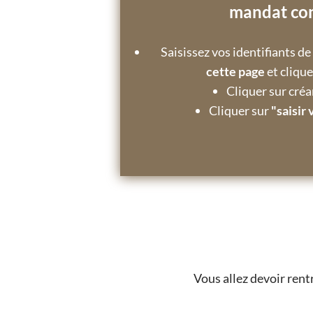
mandat co
Saisissez vos identifiants d
cette page
et clique
Cliquer sur créa
Cliquer sur
"saisir
Vous allez devoir rent