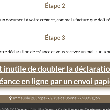
Étape 2
un document à votre créance, comme la facture que doit ré
Étape 3
otre déclaration de créance et vous recevez un mail sur la 
st inutile de doubler la déclarati
éance en ligne par un envoi papi
Immeuble L'Europe - 62, rue de Bonnel - 69003 Lyon.
 2008-2026 Gemweb 4.3.0
- utilise
Gemarcur ©
-
Mentions légales
-
Données personnell