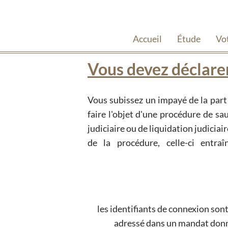
Accueil
Étude
Vo
Vous devez déclarer
Vous subissez un impayé de la part 
débiteur de régler ses dettes 
faire l'objet d'une procédure de s
d'ouverture sous peine de san
judiciaire ou de liquidation judiciai
de la procédure, celle-ci entraîne l'interdiction pour le
les identifiants de connexion son
adressé dans un mandat donné