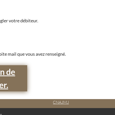
gler votre débiteur.
boite mail que vous avez renseigné.
on de
er.
CNAJMJ
es