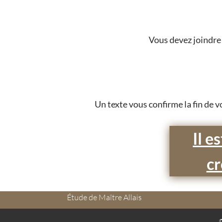
Vous devez joindre 
Un texte vous confirme la fin de v
Il e
cr
Étude de Maître Allais
©