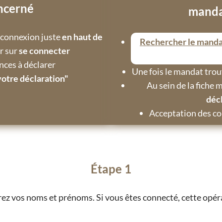
ncerné
manda
e connexion juste
en haut de
Rechercher le mandat
r sur
se connecter
nces à déclarer
Une fois le mandat trouv
 votre déclaration"
Au sein de la fiche 
décl
Acceptation des con
Étape 1
rez vos noms et prénoms. Si vous êtes connecté, cette opéra