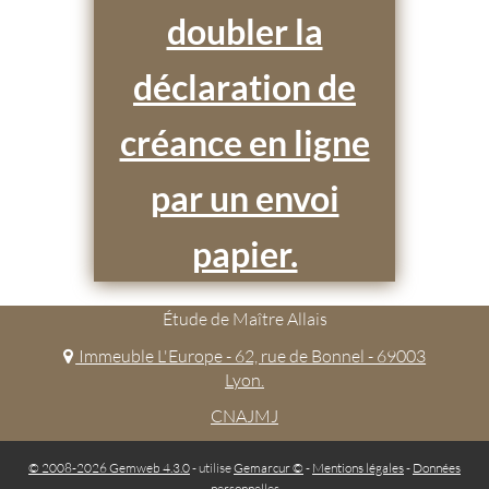
doubler la
déclaration de
créance en ligne
par un envoi
papier.
Étude de Maître Allais
Immeuble L'Europe - 62, rue de Bonnel - 69003
Lyon.
CNAJMJ
© 2008-2026 Gemweb 4.3.0
- utilise
Gemarcur ©
-
Mentions légales
-
Données
personnelles