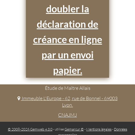
doubler la
déclaration de
créance en ligne
par un envoi
papier.
Étude de Maître Allais
Immeuble L'Europe - 62, rue de Bonnel - 69003
Lyon.
CNAJMJ
© 2008-2026 Gemweb 4.3.0
- utilise
Gemarcur ©
-
Mentions légales
-
Données
personnelles