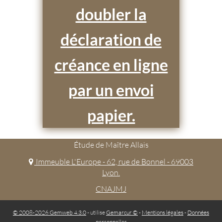
doubler la
déclaration de
créance en ligne
par un envoi
papier.
Étude de Maître Allais
Immeuble L'Europe - 62, rue de Bonnel - 69003
Lyon.
CNAJMJ
© 2008-2026 Gemweb 4.3.0
- utilise
Gemarcur ©
-
Mentions légales
-
Données
personnelles