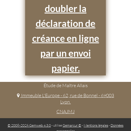
doubler la
déclaration de
créance en ligne
par un envoi
papier.
Étude de Maître Allais
Immeuble L'Europe - 62, rue de Bonnel - 69003
Lyon.
CNAJMJ
© 2008-2026 Gemweb 4.3.0
- utilise
Gemarcur ©
-
Mentions légales
-
Données
personnelles