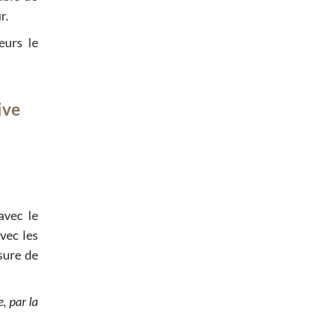
r.
eurs le
ive
avec le
vec les
sure de
, par la