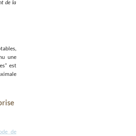
t de la
tables,
enu une
es
est
maximale
prise
ode de