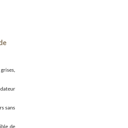
de
 grises,
uidateur
rs sans
ible de