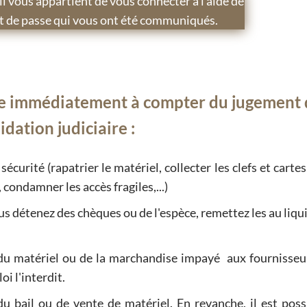
il vous appartient de vous connecter à l'aide de
mot de passe qui vous ont été communiqués.
vre immédiatement à compter du jugement 
idation judiciaire :
sécurité (rapatrier le matériel, collecter les clefs et cartes
 condamner les accès fragiles,...)
us détenez des chèques ou de l'espèce, remettez les au liq
 du matériel ou de la marchandise impayé aux fournisseu
oi l'interdit.
du bail ou de vente de matériel. En revanche, il est poss