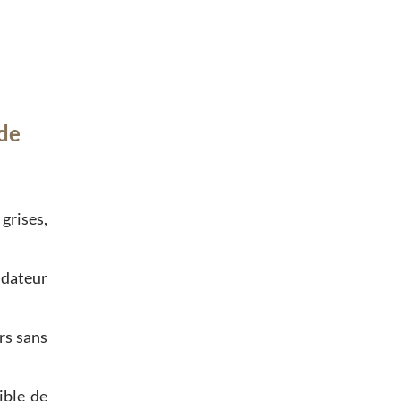
de
 grises,
uidateur
rs sans
ible de