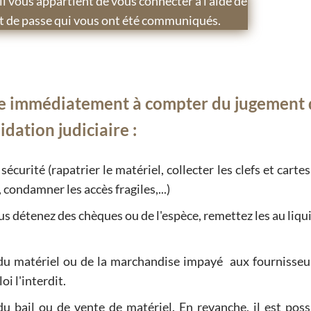
il vous appartient de vous connecter à l'aide de
mot de passe qui vous ont été communiqués.
vre immédiatement à compter du jugement 
idation judiciaire :
sécurité (rapatrier le matériel, collecter les clefs et cartes
 condamner les accès fragiles,...)
us détenez des chèques ou de l'espèce, remettez les au liq
 du matériel ou de la marchandise impayé aux fournisseu
oi l'interdit.
du bail ou de vente de matériel. En revanche, il est poss