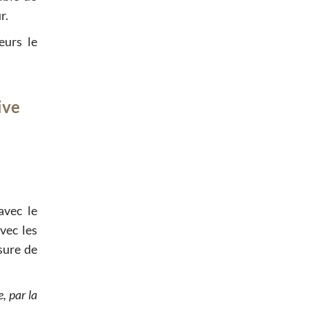
r.
eurs le
ive
avec le
vec les
sure de
, par la