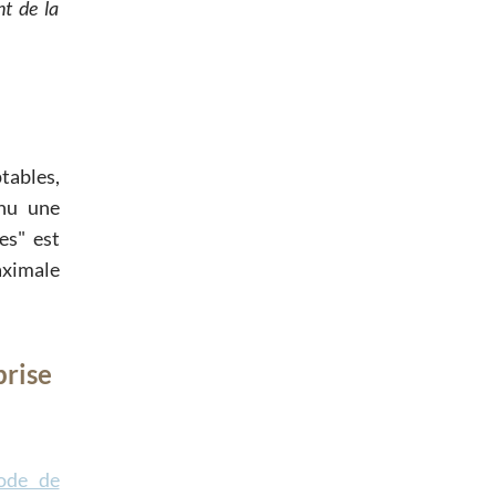
t de la
tables,
enu une
es
est
maximale
prise
ode de