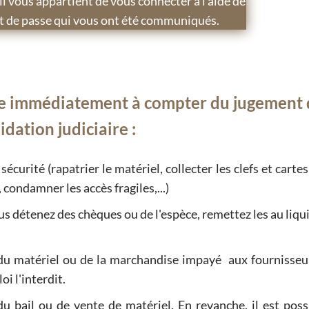
il vous appartient de vous connecter à l'aide de
mot de passe qui vous ont été communiqués.
vre immédiatement à compter du jugement 
idation judiciaire :
sécurité (rapatrier le matériel, collecter les clefs et cartes
 condamner les accès fragiles,...)
us détenez des chèques ou de l'espèce, remettez les au liq
 du matériel ou de la marchandise impayé aux fournisseu
oi l'interdit.
du bail ou de vente de matériel. En revanche, il est poss