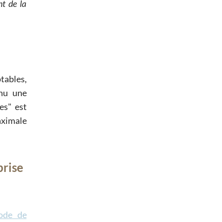
t de la
tables,
enu une
es
est
maximale
prise
ode de