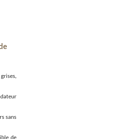
de
 grises,
uidateur
rs sans
ible de