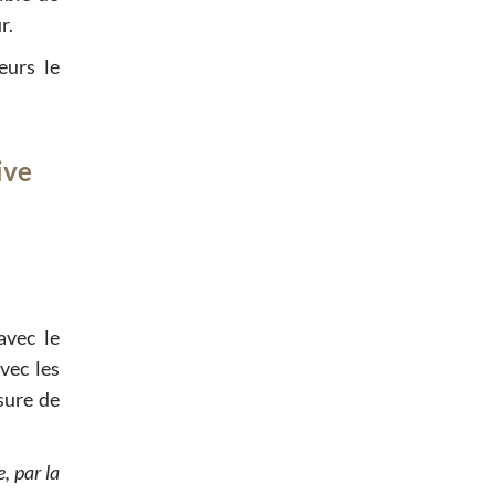
r.
eurs le
ive
avec le
vec les
sure de
, par la