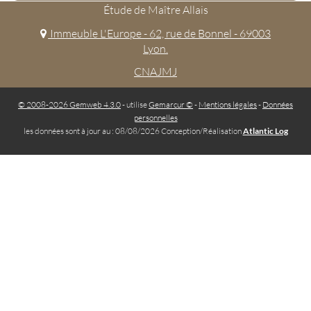
Étude de Maître Allais
Immeuble L'Europe - 62, rue de Bonnel - 69003
Lyon.
CNAJMJ
© 2008-2026 Gemweb 4.3.0
- utilise
Gemarcur ©
-
Mentions légales
-
Données
personnelles
les données sont à jour au : 08/08/2026 Conception/Réalisation
Atlantic Log