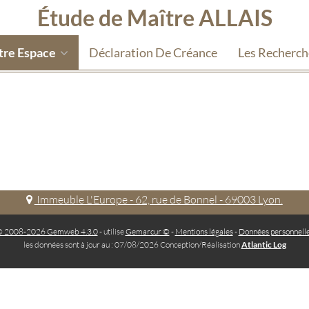
Étude de Maître ALLAIS
tre Espace
Déclaration De Créance
Les Recherc
Immeuble L'Europe - 62, rue de Bonnel - 69003 Lyon.
 2008-2026 Gemweb 4.3.0
- utilise
Gemarcur ©
-
Mentions légales
-
Données personnell
les données sont à jour au : 07/08/2026 Conception/Réalisation
Atlantic Log