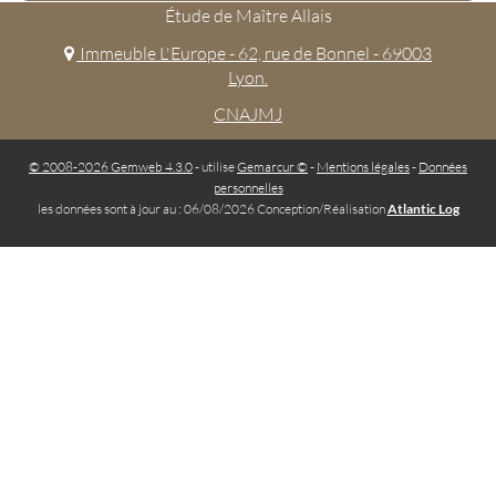
Étude de Maître Allais
Immeuble L'Europe - 62, rue de Bonnel - 69003
Lyon.
CNAJMJ
© 2008-2026 Gemweb 4.3.0
- utilise
Gemarcur ©
-
Mentions légales
-
Données
personnelles
les données sont à jour au : 06/08/2026 Conception/Réalisation
Atlantic Log