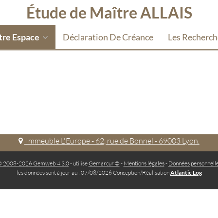
Étude de Maître ALLAIS
tre Espace
Déclaration De Créance
Les Recherc
Immeuble L'Europe - 62, rue de Bonnel - 69003 Lyon.
 2008-2026 Gemweb 4.3.0
- utilise
Gemarcur ©
-
Mentions légales
-
Données personnell
les données sont à jour au : 07/08/2026 Conception/Réalisation
Atlantic Log