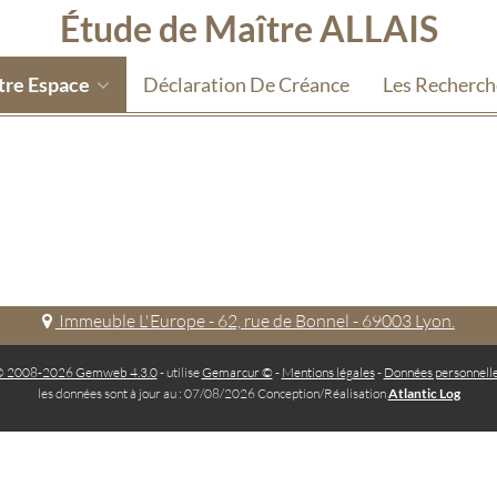
Étude de Maître ALLAIS
tre Espace
Déclaration De Créance
Les Recherc
Immeuble L'Europe - 62, rue de Bonnel - 69003 Lyon.
 2008-2026 Gemweb 4.3.0
- utilise
Gemarcur ©
-
Mentions légales
-
Données personnell
les données sont à jour au : 07/08/2026 Conception/Réalisation
Atlantic Log