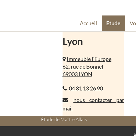
Accueil
Étude
Vo
Lyon
Immeuble l'Europe
62, rue de Bonnel
69003 LYON
04 81 13 26 90
nous contacter par
mail
Étude de Maître Allais
©