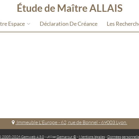
Étude de Maître ALLAIS
tre Espace
Déclaration De Créance
Les Recherc
Immeuble L'Europe - 62, rue de Bonnel - 69003 Lyon.
 2008-2026 Gemweb 4.3.0
- utilise
Gemarcur ©
-
Mentions légales
-
Données personnell