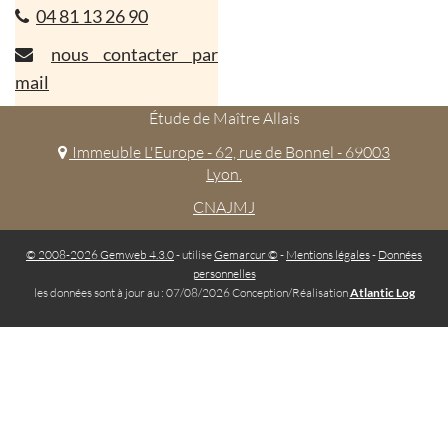
04 81 13 26 90
nous contacter par
mail
Étude de Maître Allais
Immeuble L'Europe - 62, rue de Bonnel - 69003
Lyon.
CNAJMJ
© 2008-2026 Gemweb 4.3.0
- utilise
Gemarcur ©
-
Mentions légales
-
Données
personnelles
les données sont à jour au : 07/08/2026 Conception/Réalisation
Atlantic Log