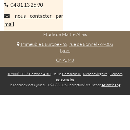
04 81 13 26 90
nous contacter par
mail
Étude de Maître Allais
Immeuble L'Europe - 62, rue de Bonnel - 69003
Lyon.
CNAJMJ
© 2008-2026 Gemweb 4.3.0
- utilise
Gemarcur ©
-
Mentions légales
-
Données
personnelles
les données sont à jour au : 09/08/2026 Conception/Réalisation
Atlantic Log