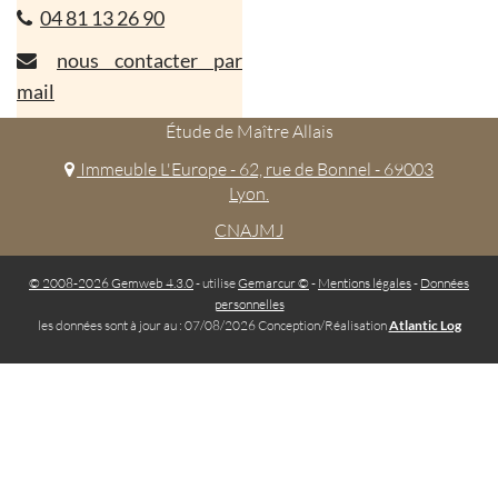
04 81 13 26 90
nous contacter par
mail
Étude de Maître Allais
Immeuble L'Europe - 62, rue de Bonnel - 69003
Lyon.
CNAJMJ
© 2008-2026 Gemweb 4.3.0
- utilise
Gemarcur ©
-
Mentions légales
-
Données
personnelles
les données sont à jour au : 07/08/2026 Conception/Réalisation
Atlantic Log