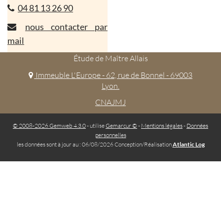
04 81 13 26 90
nous contacter par
mail
Étude de Maître Allais
Immeuble L'Europe - 62, rue de Bonnel - 69003
Lyon.
CNAJMJ
© 2008-2026 Gemweb 4.3.0
- utilise
Gemarcur ©
-
Mentions légales
-
Données
personnelles
les données sont à jour au : 06/08/2026 Conception/Réalisation
Atlantic Log