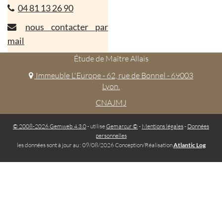
04 81 13 26 90
nous contacter par
mail
Étude de Maître Allais
Immeuble L'Europe - 62, rue de Bonnel - 69003
Lyon.
CNAJMJ
© 2008-2026 Gemweb 4.3.0
- utilise
Gemarcur ©
-
Mentions légales
-
Données
personnelles
les données sont à jour au : 09/08/2026 Conception/Réalisation
Atlantic Log