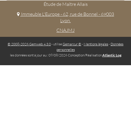
Étude de Maître Allais
Immeuble L'Europe - 62, rue de Bonnel - 69003
Lyon.
CNAJMJ
© 2008-2026 Gemweb 4.3.0
- utilise
Gemarcur ©
-
Mentions légales
-
Données
personnelles
les données sont à jour au : 09/08/2026 Conception/Réalisation
Atlantic Log