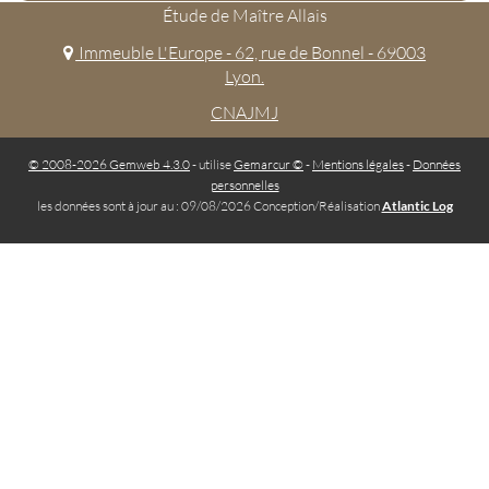
Étude de Maître Allais
Immeuble L'Europe - 62, rue de Bonnel - 69003
Lyon.
CNAJMJ
© 2008-2026 Gemweb 4.3.0
- utilise
Gemarcur ©
-
Mentions légales
-
Données
personnelles
les données sont à jour au : 09/08/2026 Conception/Réalisation
Atlantic Log