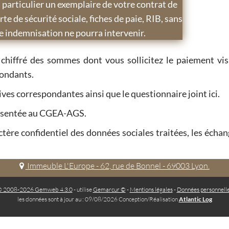
n particulier un exemplaire de votre contrat de
arte de sécurité sociale, fiches de paie, RIB, sans
e indemnisation ne pourra intervenir.
 chiffré des sommes dont vous sollicitez le paiement vis
pondants.
atives correspondantes ainsi que le questionnaire joint ici.
résentée au CGEA-AGS.
ctère confidentiel des données sociales traitées, les échan
Immeuble L'Europe - 62, rue de Bonnel - 69003 Lyon.
 2008-2026 Gemweb 4.3.0
- utilise
Gemarcur ©
-
Mentions légales
-
Données personnell
les données sont à jour au : 09/08/2026 Conception/Réalisation
Atlantic Log