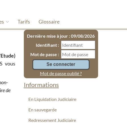
es
Tarifs
Glossaire
Dernière mise à jour : 09/08/2026
Identifiant :
Mot de passe :
'Etude)
S vous
Mot de passe oublié ?
non-
Informations
ire de
En Liquidation Judiciaire
En sauvegarde
Redressement Judiciaire