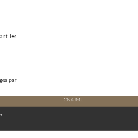
ant les
ges par
CNAJMJ
es