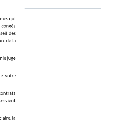
mmes qui
, congés
seil des
ure de la
r le juge
de votre
contrats
tervient
iaire, la