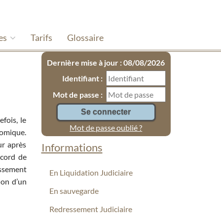
es
Tarifs
Glossaire
Dernière mise à jour : 08/08/2026
Identifiant :
Mot de passe :
fois, le
Mot de passe oublié ?
nomique.
eur après
Informations
ccord de
essement
En Liquidation Judiciaire
ion d’un
En sauvegarde
Redressement Judiciaire