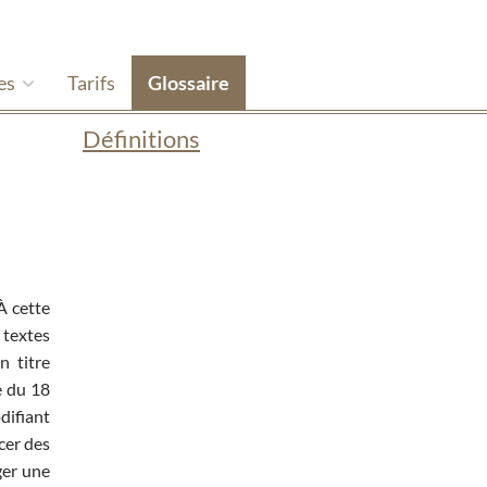
es
Tarifs
Glossaire
Définitions
 À cette
 textes
n titre
e du 18
difiant
cer des
ger une