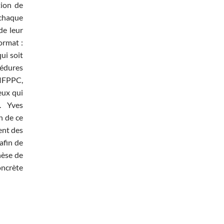
tion de
 chaque
de leur
ormat :
ui soit
cédures
l’IFPPC,
eux qui
. Yves
n de ce
ent des
afin de
hèse de
oncrète