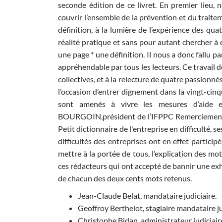
seconde édition de ce livret. En premier lieu,
couvrir l’ensemble de la prévention et du traitem
définition, à la lumière de l’expérience des qua
réalité pratique et sans pour autant chercher à 
une page * une définition. Il nous a donc fallu p
appréhendable par tous les lecteurs. Ce travail 
collectives, et à la relecture de quatre passionnés
l’occasion d’entrer dignement dans la vingt-cin
sont amenés à vivre les mesures d’aide et 
BOURGOIN,président de l’IFPPC Remerciements L’
Petit dictionnaire de l'entreprise en difficulté,
difficultés des entreprises ont en effet partic
mettre à la portée de tous, l’explication des mot
ces rédacteurs qui ont accepté de bannir une exh
de chacun des deux cents mots retenus.
Jean-Claude Belat, mandataire judiciaire.
Geoffroy Berthelot, stagiaire mandataire ju
Christophe Bidan, administrateur judiciair