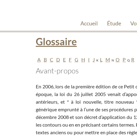
Accueil
Étude
Vo
Glossaire
A
B
C
D
E
F
G
H
I
J
L
M
O
P
R
K
N
Q
Avant-propos
En 2006, lors de la première édition de ce Petit d
époque, la loi du 26 juillet 2005 venait d’app
antérieurs, et * à loi nouvelle, titre nouveau 
générique emprunté à l’une de ses procédures ph
décembre 2008 et son décret d’application du 12 
les contours ou en en précisant certains termes.
textes anciens ou pour mettre en place des règle