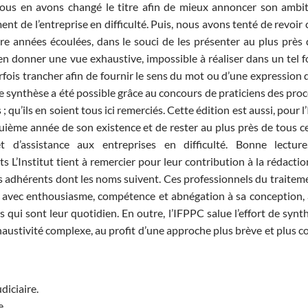
 nous en avons changé le titre afin de mieux annoncer son ambi
ent de l’entreprise en difficulté. Puis, nous avons tenté de revoir
tre années écoulées, dans le souci de les présenter au plus près 
en donner une vue exhaustive, impossible à réaliser dans un tel f
arfois trancher afin de fournir le sens du mot ou d’une expression q
de synthèse a été possible grâce au concours de praticiens des pro
 ; qu’ils en soient tous ici remerciés. Cette édition est aussi, pour 
quième année de son existence et de rester au plus près de tous c
d’assistance aux entreprises en difficulté. Bonne lecture
Institut tient à remercier pour leur contribution à la rédactio
 ses adhérents dont les noms suivent. Ces professionnels du traitem
ipé avec enthousiasme, compétence et abnégation à sa conception, 
s qui sont leur quotidien. En outre, l’IFPPC salue l’effort de synt
austivité complexe, au profit d’une approche plus brève et plus c
diciaire.
e.