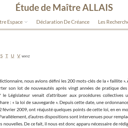
Étude de Maître ALLAIS
tre Espace
Déclaration De Créance
Les Recherch
S
T
U
V
W
X
Y
Z
ictionnaire, nous avions défini les 200 mots-clés de la « faillite ».
orter son lot de nouveautés après vingt années de pratique des
* le Législateur venait d’attribuer aux procédures collectives u
are : « la loi de sauvegarde ». Depuis cette date, une ordonnanc
février 2009, ont réajusté quelques points de cette loi, en en mo
 Parallèlement, d’autres dispositions sont intervenues pour rempla
s nouvelles. De ce fait, il nous est donc apparu nécessaire de rédi