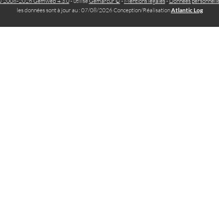
 2008-2026 Gemweb 4.3.0
- utilise
Gemarcur ©
-
Mentions légales
-
Données personnell
les données sont à jour au : 07/08/2026 Conception/Réalisation
Atlantic Log